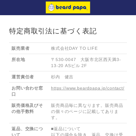
トップページ
ビアードパパ ホーム
特定商取引法に基づく表記
FAQ
購入履歴
販売業者
株式会社DAY TO LIFE
法人のお客様
所在地
〒530-0047　大阪市北区西天満3-
13-20 ASビル 2F
運営責任者
杉内　健吉
お問い合わせ窓
https://www.beardpapa.jp/contact/
口
販売価格及びそ
販売商品毎に異なります。販売商品
の他手数料
の個々のページに記載してありま
す。
返品、交換につ
■返品について

いて
以下の場合を除き、返品、交換は受